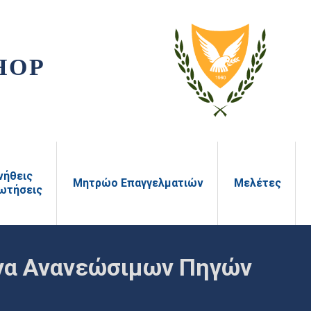
HOP
νήθεις
Μητρώο Επαγγελματιών
Μελέτες
ωτήσεις
έργα Ανανεώσιμων Πηγών