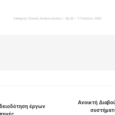
Category:
Γενικές Ανακοινώσεις
By
eli
17 Ιουλίου, 2023
Ανοικτή Διαβού
 αδειοδότηση έργων
συστήματ
 πηγές