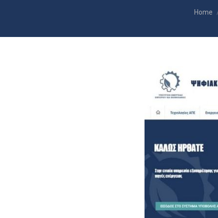
You are
Home