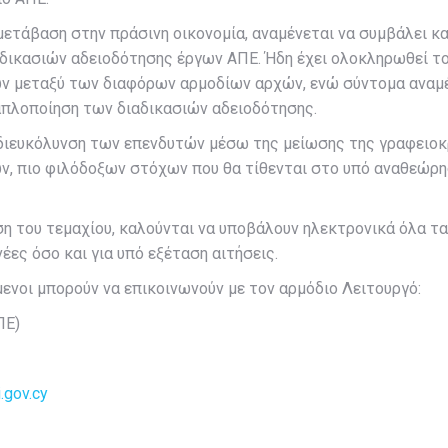
ετάβαση στην πράσινη οικονομία, αναμένεται να συμβάλει και 
αδικασιών αδειοδότησης έργων ΑΠΕ. Ήδη έχει ολοκληρωθεί 
ν μεταξύ των διαφόρων αρμοδίων αρχών, ενώ σύντομα αναμέν
απλοποίηση των διαδικασιών αδειοδότησης.
 διευκόλυνση των επενδυτών μέσω της μείωσης της γραφειοκ
ν, πιο φιλόδοξων στόχων που θα τίθενται στο υπό αναθεώρηση
ήση του τεμαχίου, καλούνται να υποβάλουν ηλεκτρονικά όλα 
 νέες όσο και για υπό εξέταση αιτήσεις.
ενοι μπορούν να επικοινωνούν με τον αρμόδιο Λειτουργό:
ΠΕ)
gov.cy