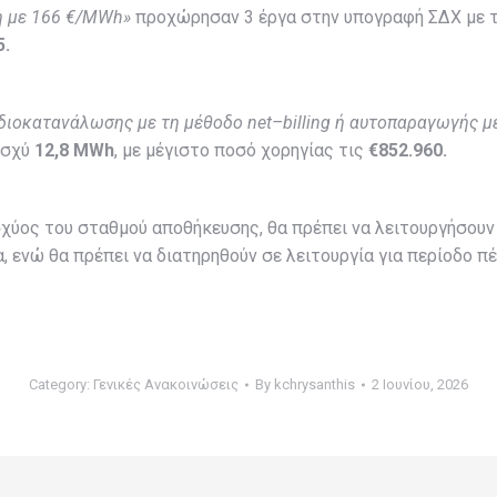
 με 166 €/
MWh
»
προχώρησαν 3 έργα στην υπογραφή ΣΔΧ με τ
5.
Ιδιοκατανάλωσης με τη μέθοδο
net
–
billing
ή αυτοπαραγωγής με
ισχύ
12,8
MWh
, με μέγιστο ποσό χορηγίας τις
€852.960.
ισχύος του σταθμού αποθήκευσης, θα πρέπει να λειτουργήσου
 ενώ θα πρέπει να διατηρηθούν σε λειτουργία για περίοδο π
Category:
Γενικές Ανακοινώσεις
By
kchrysanthis
2 Ιουνίου, 2026