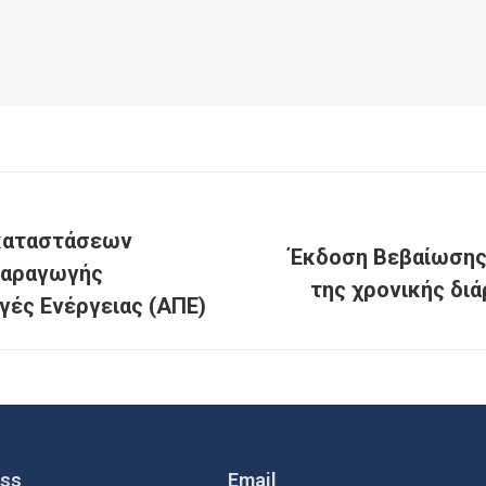
γκαταστάσεων
Έκδοση Βεβαίωσης
παραγωγής
της χρονικής διά
γές Ενέργειας (ΑΠΕ)
ess
Email