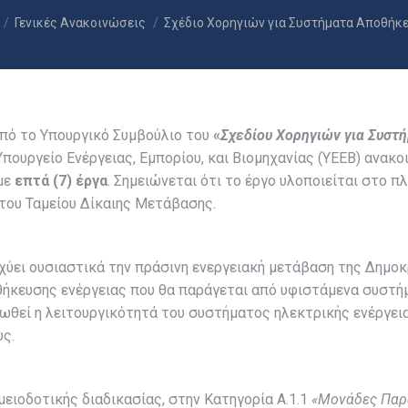
e here:
Γενικές Ανακοινώσεις
Σχέδιο Χορηγιών για Συστήματα Αποθήκ
από το Υπουργικό Συμβούλιο του
«
Σχεδίου Χορηγιών για Συστ
πουργείο Ενέργειας, Εμπορίου, και Βιομηχανίας (YEEB) ανακο
με
επτά (7) έργα
. Σημειώνεται ότι το έργο υλοποιείται στο 
του Ταμείου Δίκαιης Μετάβασης.
σχύει ουσιαστικά την πράσινη ενεργειακή μετάβαση της Δημ
κευσης ενέργειας που θα παράγεται από υφιστάμενα συστή
ωθεί η λειτουργικότητά του συστήματος ηλεκτρικής ενέργεια
υς.
ειοδοτικής διαδικασίας, στην Κατηγορία Α.1.1
«Μονάδες Παρ